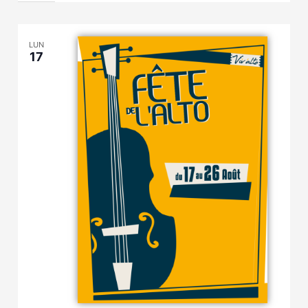
LUN
17