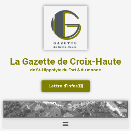
Aller
au
contenu
La Gazette de Croix-Haute
de St-Hippolyte du Fort & du monde
Lettre d'infos