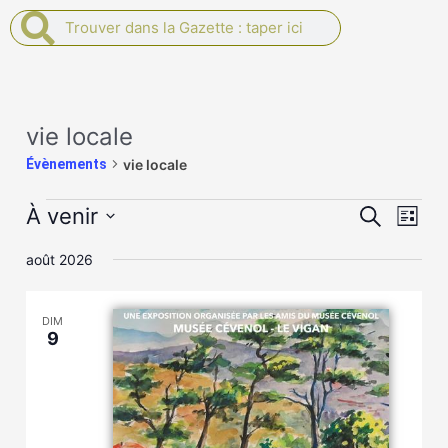
Rechercher
Rechercher
Évènements
vie locale
Évènements
vie locale
Recherch
Navi
À venir
Recherche
Liste
et
de
Sélectionnez
navigatio
vues
août 2026
une
de
Évèn
date.
vues
Évènemen
DIM
9