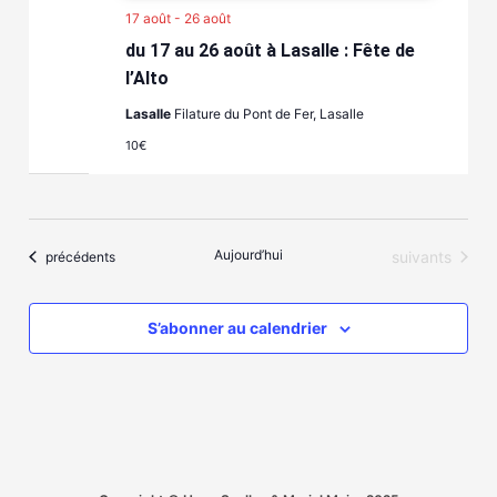
17 août
-
26 août
du 17 au 26 août à Lasalle : Fête de
l’Alto
Lasalle
Filature du Pont de Fer, Lasalle
10€
Aujourd’hui
Évènements
Évènements
suivants
précédents
S’abonner au calendrier