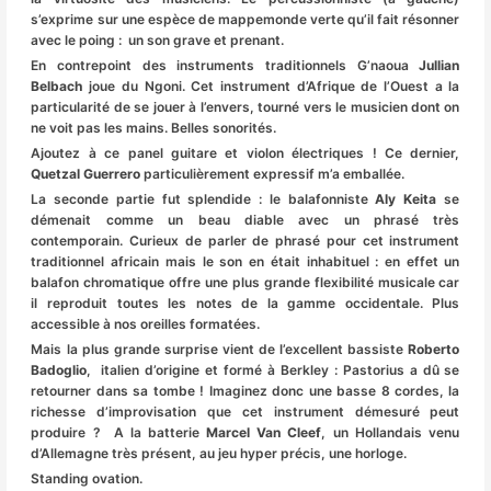
s’exprime sur une espèce de mappemonde verte qu’il fait résonner
avec le poing : un son grave et prenant.
En contrepoint des instruments traditionnels G’naoua
Jullian
Belbach
joue du Ngoni. Cet instrument d’Afrique de l’Ouest a la
particularité de se jouer à l’envers, tourné vers le musicien dont on
ne voit pas les mains. Belles sonorités.
Ajoutez à ce panel guitare et violon électriques ! Ce dernier,
Quetzal Guerrero
particulièrement expressif m’a emballée.
La seconde partie fut splendide : le balafonniste
Aly Keita
se
démenait comme un beau diable avec un phrasé très
contemporain. Curieux de parler de phrasé pour cet instrument
traditionnel africain mais le son en était inhabituel : en effet un
balafon chromatique offre une plus grande flexibilité musicale car
il reproduit toutes les notes de la gamme occidentale. Plus
accessible à nos oreilles formatées.
Mais la plus grande surprise vient de l’excellent bassiste
Roberto
Badoglio
,
italien d’origine et formé à Berkley : Pastorius a dû se
retourner dans sa tombe ! Imaginez donc une basse 8 cordes, la
richesse d’improvisation que cet instrument démesuré peut
produire ? A la batterie
Marcel Van Cleef
, un Hollandais venu
d’Allemagne très présent, au jeu hyper précis, une horloge.
Standing ovation.