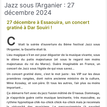
Jazz sous l’Arganier : 27
décembre 2024
27 décembre à Essaouira, un concert
gratiné à Dar Souiri !
C
’était la soirée d’ouverture du 8éme festival Jazz sous
l’Arganier, la Gazette était là.
Lieu magique s’il en est pour déguster de la musique vivante, sous
le dôme du patio majestueux (et sous le regard non moins
majestueux du roi du Maroc). Guère imaginable en France, un
concert de Jazz sous l’égide de qui vous savez…
Un concert
gratiné
donc, c’est le mot juste : les VIP sur les deux
premières rangées, dont notre ancienne ministre de la culture,
Mme Azoulay, et son père. Et tous les autres, l’air plus ou moins
important…
Ça démarre fort avec du jazz fusion mâtiné de G’naoua. Dommage,
je n’apprécie guère cette musique lancinante, très masculine, au
rythme hypnotique chik-ka-chick chick-ka-chick mais je reconnais
la virtuosité des musiciens. Le percussionniste (à gauche)