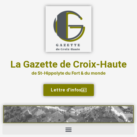
Aller
au
contenu
La Gazette de Croix-Haute
de St-Hippolyte du Fort & du monde
Lettre d'infos