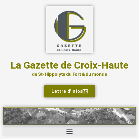
Aller
au
contenu
La Gazette de Croix-Haute
de St-Hippolyte du Fort & du monde
Lettre d'infos