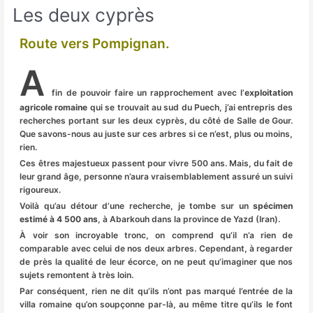
Les deux cyprès
Route vers Pompignan.
A
fin de pouvoir faire un rapprochement avec l’
exploitation
agricole romaine
qui se trouvait au sud du Puech, j’ai entrepris des
recherches portant sur les deux cyprès, du côté de Salle de Gour.
Que savons-nous au juste sur ces arbres si ce n’est, plus ou moins,
rien.
Ces êtres majestueux passent pour vivre 500 ans. Mais, du fait de
leur grand âge, personne n’aura vraisemblablement assuré un suivi
rigoureux.
Voilà qu’au détour d’une recherche, je tombe sur un
spécimen
estimé à 4 500 ans
, à Abarkouh dans la province de Yazd (Iran).
À voir son incroyable tronc, on comprend qu’il n’a rien de
comparable avec celui de nos deux arbres. Cependant, à regarder
de près la qualité de leur écorce, on ne peut qu’imaginer que nos
sujets remontent à très loin.
Par conséquent, rien ne dit qu’ils n’ont pas marqué l’entrée de la
villa romaine qu’on soupçonne par-là, au même titre qu’ils le font