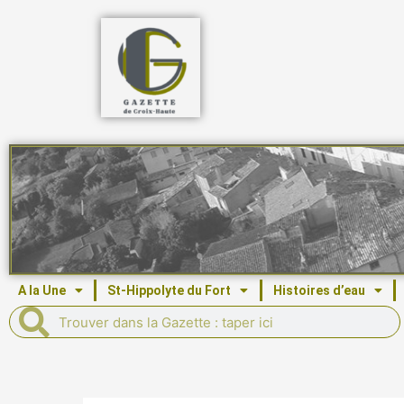
Aller
au
contenu
A la Une
St-Hippolyte du Fort
Histoires d’eau
Rechercher
Rechercher