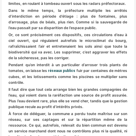
limites, en roulant à tombeau ouvert sous les radars préfectoraux.
Dans le même temps, la préfecture multiplie les arrêtés
d’interdiction en période d’étiage : plus de fontaines, plus
d’arrosage, plus de béals, plus rien. Comme si la sauvegarde de
l’eau passait par sa disparition de l’espace public.
Or, ce sont précisément ces dispositifs, ces circulations d’eau à
ciel ouvert, qui régulaient autrefois le microclimat du bourg,
rafraîchissaient l’air et entretenaient les sols ainsi que toute la
biodiversité qui va avec. Les supprimer, c’est aggraver les effets
de la sécheresse, pas les corriger.
Pendant qu’on interdit à un particulier d’arroser trois plants de
tomates, on laisse les
fuir par centaines de mètres
réseaux publics
cubes, et les lotissements comme les piscines se multiplier sans
contrôle.
Il faut dire que tout cela arrange bien les grandes compagnies de
l’eau, qui voient dans la raréfaction une source de profit assurée.
Plus l’eau devient rare, plus elle se vend cher, tandis que la gestion
publique recule au profit d’intérêts privés.
À force de déléguer, la commune a perdu toute maîtrise sur son
réseau, sur ses captages et sur la répartition même de la
ressource. Ce qui, autrefois, relevait du bien commun est devenu
un service marchand dont nous ne contrôlons plus ni la qualité, ni