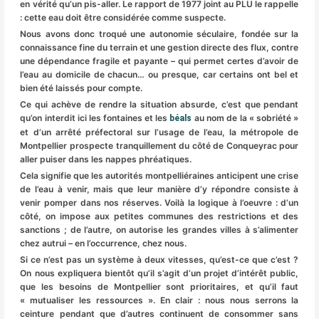
en vérité qu’un pis-aller. Le rapport de 1977 joint au PLU le rappelle
: cette eau doit être considérée comme suspecte.
Nous avons donc troqué une autonomie séculaire, fondée sur la
connaissance fine du terrain et une gestion directe des flux, contre
une dépendance fragile et payante – qui permet certes d’avoir de
l’eau au domicile de chacun… ou presque, car certains ont bel et
bien été laissés pour compte.
Ce qui achève de rendre la situation absurde, c’est que pendant
qu’on interdit ici les fontaines et les
au nom de la « sobriété »
béals
et d’un arrêté préfectoral sur l’usage de l’eau, la métropole de
Montpellier prospecte tranquillement du côté de Conqueyrac pour
aller puiser dans les nappes phréatiques.
Cela signifie que les autorités montpelliéraines anticipent une crise
de l’eau à venir, mais que leur manière d’y répondre consiste à
venir pomper dans nos réserves. Voilà la logique à l’oeuvre : d’un
côté, on impose aux petites communes des restrictions et des
sanctions ; de l’autre, on autorise les grandes villes à s’alimenter
chez autrui – en l’occurrence, chez nous.
Si ce n’est pas un système à deux vitesses, qu’est-ce que c’est ?
On nous expliquera bientôt qu’il s’agit d’un projet d’intérêt public,
que les besoins de Montpellier sont prioritaires, et qu’il faut
« mutualiser les ressources ». En clair : nous nous serrons la
ceinture pendant que d’autres continuent de consommer sans