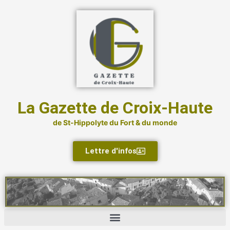
Aller
au
contenu
La Gazette de Croix-Haute
de St-Hippolyte du Fort & du monde
Lettre d'infos