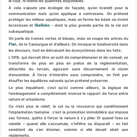
le coût, ni même les quantités disponibles.
À cela s’ajoute une écologie de façade, qu’on brandit pour la
communication mais qu’on applique à contresens. On prétend
protéger les milieux aquatiques, mais on ferme les béals où vivent
écrevisses et
– dont la plus grande partie de la vie est
libellules
subaquatique.
On parle de trames vertes et bleues, mais on coupe les arbres du
, de la Canourgue et d’ailleurs. On invoque la biodiversité dans
Plan
les discours, tout en détruisant les écosystèmes dans les faits.
L’OFB, qui devrait être un outil de compréhension et de conseil, se
transforme de plus en plus en police de la réglementation,
détachée du terrain, agissant sans discernement ni vision
d’ensemble. À force d’interdire sans comprendre, on finit par
étouffer les équilibres naturels qu’on prétend préserver.
Le plus inquiétant, c’est qu’ici comme ailleurs, la logique de
l’aménagement a complètement inversé le rapport de force entre
nature et urbanisme.
Ce n’est plus le relief, le sol ou la ressource qui conditionnent
l’implantation humaine : c’est la promotion immobilière qui impose
ses formes, quitte à forcer la nature à s’y plier. Et quand l’eau se
rebelle – quand elle s’accumule, s’infiltre ou disparaît – on fait
semblant de s’en étonner, comme si elle devait obéir aux
règlements.