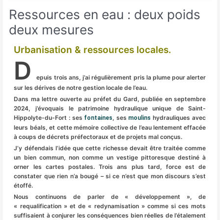
Ressources en eau : deux poids
deux mesures
Urbanisation & ressources locales.
D
epuis trois ans, j’ai régulièrement pris la plume pour alerter
sur les dérives de notre gestion locale de l’eau.
Dans ma lettre ouverte au préfet du Gard, publiée en septembre
2024, j’évoquais le patrimoine hydraulique unique de Saint-
Hippolyte-du-Fort : ses
, ses
hydrauliques avec
fontaines
moulins
leurs béals, et cette mémoire collective de l’eau lentement effacée
à coups de décrets préfectoraux et de projets mal conçus.
J’y défendais l’idée que cette richesse devait être traitée comme
un bien commun, non comme un vestige pittoresque destiné à
orner les cartes postales. Trois ans plus tard, force est de
constater que rien n’a bougé – si ce n’est que mon discours s’est
étoffé.
Nous continuons de parler de « développement », de
« requalification » et de « redynamisation » comme si ces mots
suffisaient à conjurer les conséquences bien réelles de l’étalement