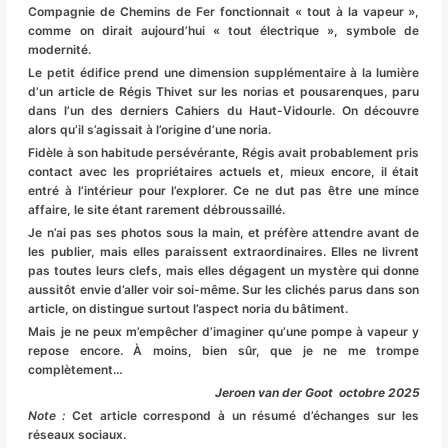
Compagnie de Chemins de Fer fonctionnait « tout à la vapeur »,
comme on dirait aujourd’hui « tout électrique », symbole de
modernité.
Le petit édifice prend une dimension supplémentaire à la lumière
d’un article de Régis Thivet sur les norias et pousarenques, paru
dans l’un des derniers Cahiers du Haut-Vidourle. On découvre
alors qu’il s’agissait à l’origine d’une noria.
Fidèle à son habitude persévérante, Régis avait probablement pris
contact avec les propriétaires actuels et, mieux encore, il était
entré à l’intérieur pour l’explorer. Ce ne dut pas être une mince
affaire, le site étant rarement débroussaillé.
Je n’ai pas ses photos sous la main, et préfère attendre avant de
les publier, mais elles paraissent extraordinaires. Elles ne livrent
pas toutes leurs clefs, mais elles dégagent un mystère qui donne
aussitôt envie d’aller voir soi-même. Sur les clichés parus dans son
article, on distingue surtout l’aspect noria du bâtiment.
Mais je ne peux m’empêcher d’imaginer qu’une pompe à vapeur y
repose encore. À moins, bien sûr, que je ne me trompe
complètement…
Jeroen van der Goot octobre 2025
Note :
Cet article correspond à un résumé d’échanges sur les
réseaux sociaux.