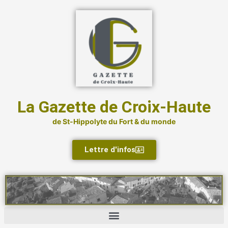
Aller
au
contenu
La Gazette de Croix-Haute
de St-Hippolyte du Fort & du monde
Lettre d'infos