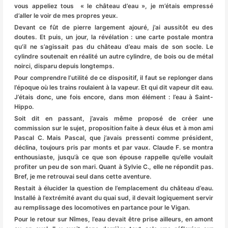
vous appeliez tous « le château d’eau », je m’étais empressé
d’aller le voir de mes propres yeux.
Devant ce fût de pierre largement ajouré, j’ai aussitôt eu des
doutes. Et puis, un jour, la révélation : une carte postale montra
qu’il ne s’agissait pas du château d’eau mais de son socle. Le
cylindre soutenait en réalité un autre cylindre, de bois ou de métal
noirci, disparu depuis longtemps.
Pour comprendre l’utilité de ce dispositif, il faut se replonger dans
l’époque où les trains roulaient à la vapeur. Et qui dit vapeur dit eau.
J’étais donc, une fois encore, dans mon élément : l’eau à Saint-
Hippo.
Soit dit en passant, j’avais même proposé de créer une
commission sur le sujet, proposition faite à deux élus et à mon ami
Pascal C. Mais Pascal, que j’avais pressenti comme président,
déclina, toujours pris par monts et par vaux. Claude F. se montra
enthousiaste, jusqu’à ce que son épouse rappelle qu’elle voulait
profiter un peu de son mari. Quant à Sylvie C., elle ne répondit pas.
Bref, je me retrouvai seul dans cette aventure.
Restait à élucider la question de l’emplacement du château d’eau.
Installé à l’extrémité avant du quai sud, il devait logiquement servir
au remplissage des locomotives en partance pour le Vigan.
Pour le retour sur Nîmes, l’eau devait être prise ailleurs, en amont