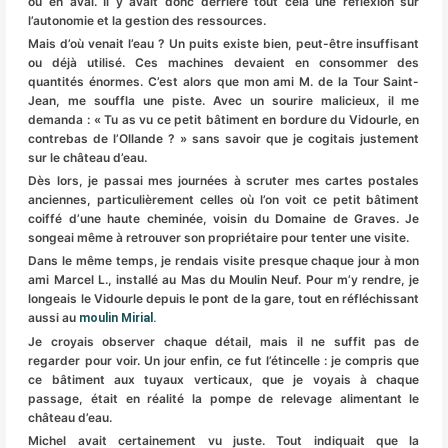
ou en aval. Il y avait donc derrière tout cela une réflexion sur
l’autonomie et la gestion des ressources.
Mais d’où venait l’eau ? Un puits existe bien, peut-être insuffisant
ou déjà utilisé. Ces machines devaient en consommer des
quantités énormes. C’est alors que mon ami M. de la Tour Saint-
Jean, me souffla une piste. Avec un sourire malicieux, il me
demanda : « Tu as vu ce petit bâtiment en bordure du Vidourle, en
contrebas de l’Ollande ? » sans savoir que je cogitais justement
sur le château d’eau.
Dès lors, je passai mes journées à scruter mes cartes postales
anciennes, particulièrement celles où l’on voit ce petit bâtiment
coiffé d’une haute cheminée, voisin du Domaine de Graves. Je
songeai même à retrouver son propriétaire pour tenter une visite.
Dans le même temps, je rendais visite presque chaque jour à mon
ami Marcel L., installé au Mas du Moulin Neuf. Pour m’y rendre, je
longeais le Vidourle depuis le pont de la gare, tout en réfléchissant
aussi au
moulin Mirial
.
Je croyais observer chaque détail, mais il ne suffit pas de
regarder pour voir. Un jour enfin, ce fut l’étincelle : je compris que
ce bâtiment aux tuyaux verticaux, que je voyais à chaque
passage, était en réalité la pompe de relevage alimentant le
château d’eau.
Michel avait certainement vu juste. Tout indiquait que la