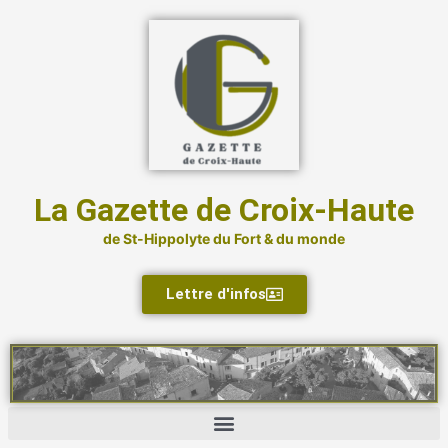
Aller
au
contenu
La Gazette de Croix-Haute
de St-Hippolyte du Fort & du monde
Lettre d'infos