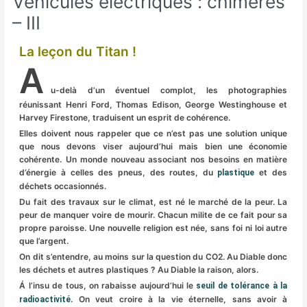
Véhicules électriques : chimères
– III
La leçon du Titan !
A
u-delà d’un éventuel complot, les photographies
réunissant Henri Ford, Thomas Edison, George Westinghouse et
Harvey Firestone, traduisent un esprit de cohérence.
Elles doivent nous rappeler que ce n’est pas une solution unique
que nous devons viser aujourd’hui mais bien une économie
cohérente. Un monde nouveau associant nos besoins en matière
d’énergie à celles des pneus, des routes, du
et des
plastique
déchets occasionnés.
Du fait des travaux sur le climat, est né le marché de la peur. La
peur de manquer voire de mourir. Chacun milite de ce fait pour sa
propre paroisse. Une nouvelle religion est née, sans foi ni loi autre
que l’argent.
On dit s’entendre, au moins sur la question du CO2. Au Diable donc
les déchets et autres plastiques ? Au Diable la raison, alors.
Á l’insu de tous, on rabaisse aujourd’hui le
seuil de tolérance à la
. On veut croire à la vie éternelle, sans avoir à
radioactivité