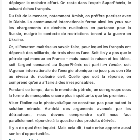
déployer le moindre effort. On reste dans l’esprit SuperPhénix, le
cuisant échec français.
Du fait de la menace, notamment Amish, on préfère pactiser avec
le Diable. La communauté internationale ferme ainsi les yeux sur
les chargements de déchets nucléaires en partance pour la
Russie, malgré le contexte de restrictions tenant à la guerre en
Ukraine.
Or, si Rosatom maitrise un savoir-faire, pour lequel les français ont
dépensé des milliards, de trois choses l’une. Soit il n’y a pas que le
pétrole qui manque en France – mais aussi la raison et les idées,
soit l’argent consacré au SuperPhénix est parti
en fumée
, soit
l’Agence internationale de l’énergie atomique ne joue pas son rôle
au niveau du nucléaire civil. Quelle que soit la réponse, on
comprend qu’on a affaire à des irresponsables.
Pendant ce temps, dans le monde du pétrole, on se regroupe sous
la forme de monopoles encore plus inquiétants que les premiers.
Viser l’éolien ou le photovoltaïque ne constitue pas pour autant la
solution miracle. Au-delà des arguments avancés par les
détracteurs, nous devons comprendre qu’il nous faut
parallèlement répondre à la question des produits dérivés.
Il y a de quoi être inquiet. Mais cela dit, toute crise apporte aussi
son lot d’opportunités.