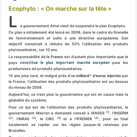
Ecophyto : « On marche sur la tête »
L
e gouvernement Attal vient de suspendre le plan Ecophyto.
Ce plan a initialement été lancé en 2008, dans le cadre du Grenelle
de l’environnement et suite à une directive européenne. Son
objectif consistait à réduire de 50% l’utilisation des produits
phytosanitaires, sur 10 ans.
La responsabilité de
la France
est d’autant plus importante que le
pays
pour les
constitue le plus important marché européen
producteurs de produits phytosanitaires.
15 ans plus tard, et malgré près d’un
milliard* d’euros injectés
par
la France, l’utilisation des produits phytosanitaires est au-dessus
du niveau de 2008.
Aujourd’hui, ce n’est plus la gouvernance qui est en cause mais la
globalité du système.
Pour ce qui est de l’utilisation des produits phytosanitaires, le
(1)
gouvernement Macron a demandé conseil à l’ANSES
, l’INSERM
(2)
(3)
(4)
(5)
, l’INRAE
, le CIRC
et à l’IFREMER
, pour au final
totalement se replier sur les règles jusque-là retenues par
Bruxelles.