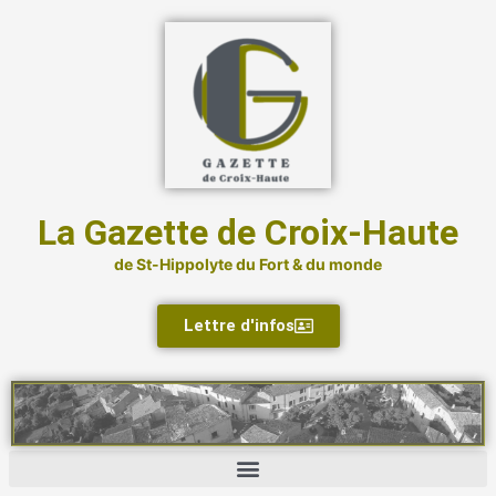
Aller
au
contenu
La Gazette de Croix-Haute
de St-Hippolyte du Fort & du monde
Lettre d'infos