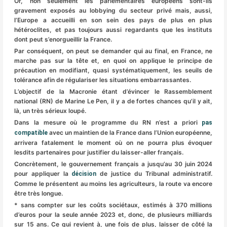
Or, non seulement les parlementaires européens sont-ils
gravement exposés au lobbying du secteur privé mais, aussi,
l’Europe a accueilli en son sein des pays de plus en plus
hétéroclites, et pas toujours aussi regardants que les instituts
dont peut s’enorgueillir la France.
Par conséquent, on peut se demander qui au final, en France, ne
marche pas sur la tête et, en quoi on applique le principe de
précaution en modifiant, quasi systématiquement, les seuils de
tolérance afin de régulariser les situations embarrassantes.
L’objectif de la Macronie étant d’évincer le Rassemblement
national (RN) de Marine Le Pen, il y a de fortes chances qu’il y ait,
là, un très sérieux loupé.
Dans la mesure où le programme du RN n’est a priori
pas
avec un maintien de la France dans l’Union européenne,
compatible
arrivera fatalement le moment où on ne pourra plus évoquer
lesdits partenaires pour justifier du laisser-aller français.
Concrètement, le gouvernement français a jusqu’au 30 juin 2024
pour appliquer la
de justice du Tribunal administratif.
décision
Comme le présentent au moins les agriculteurs, la route va encore
être très longue.
* sans compter sur les coûts sociétaux, estimés à 370 millions
d’euros pour la seule année 2023 et, donc, de plusieurs milliards
sur 15 ans. Ce qui revient à, une fois de plus, laisser de côté la