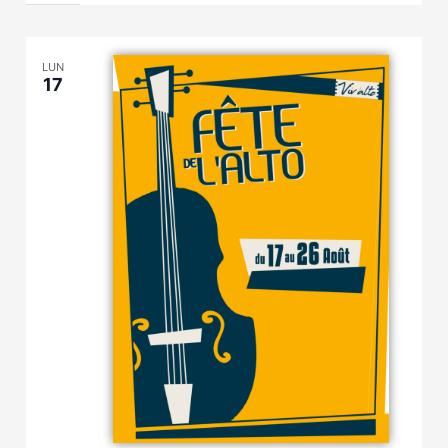
LUN
17