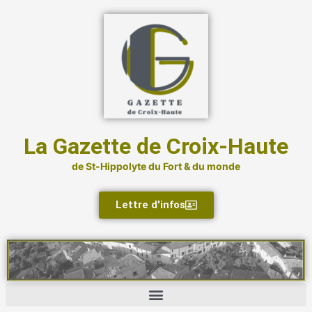
Aller
au
contenu
La Gazette de Croix-Haute
de St-Hippolyte du Fort & du monde
Lettre d'infos