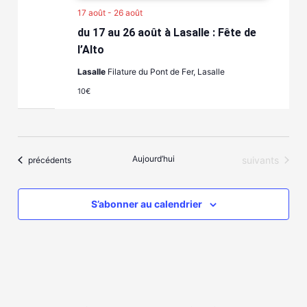
17 août
-
26 août
du 17 au 26 août à Lasalle : Fête de
l’Alto
Lasalle
Filature du Pont de Fer, Lasalle
10€
Aujourd’hui
Évènements
Évènements
suivants
précédents
S’abonner au calendrier