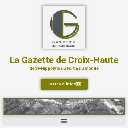
Aller
au
contenu
La Gazette de Croix-Haute
de St-Hippolyte du Fort & du monde
Lettre d'infos