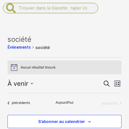
Rechercher
Rechercher
Évènements
société
Évènements
société
Aucun résultat trouvé.
Notice
Recherch
Navi
À venir
Recherche
Liste
et
de
Sélectionnez
navigatio
vues
une
de
Évèn
date.
Aujourd’hui
Évènements
vues
Évènements
suivants
précédents
Évènemen
S’abonner au calendrier