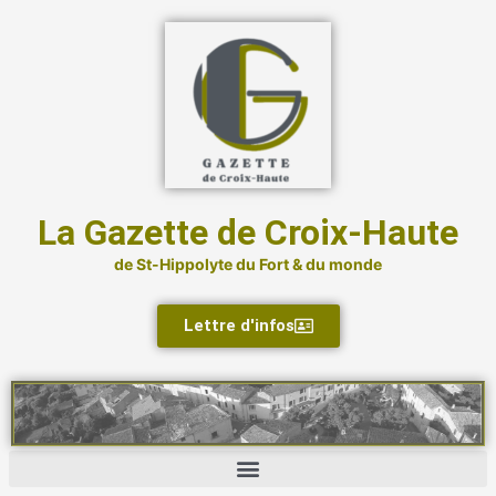
Aller
au
contenu
La Gazette de Croix-Haute
de St-Hippolyte du Fort & du monde
Lettre d'infos