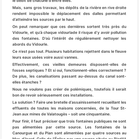
le débit de chacune d’entre elles.
Mais, sans gros travaux, les dépôts de la rivière en rive droite
rendent impossible le déplacement des dalles permettant
d’atteindre les sources par le haut.
On peut remarquer que ces dernières sortent très près du
Vidourle, et qu’à chaque vidourlade il risque d’y avoir pollution
des fontaines. D’où l’intérêt de régulièrement nettoyer les
abords du Vidourle.
Ce n’est pas tout. Plusieurs habitations rejettent dans le fleuve
leurs eaux usées voire aussi vannes.
Effectivement, ces vieilles demeures disposent-elles de
fosses septiques ? Et si oui, fonctionnent-elles correctement ?
De plus, les canalisations passant au-dessus du canal sont-
elles étanches ?
Nous ne voulons pas créer de polémiques, toutefois il serait
bon de revoir sérieusement ces installations.
La solution ? Faire une bretelle d’assainissement recueillant les
effluents de toutes les maisons concernées, de la Tour St-
Jean aux mines de Valatougès – soit une cinquantaine.
Pour finir, il faut préciser que trois fontaines publiques ne sont
pas alimentées par cette source. Les fontaines de la
Canourgue et du Plan sont alimentées par quatre sources au
Mas d’Icard. Celle de l’Église par une source située au Pied**