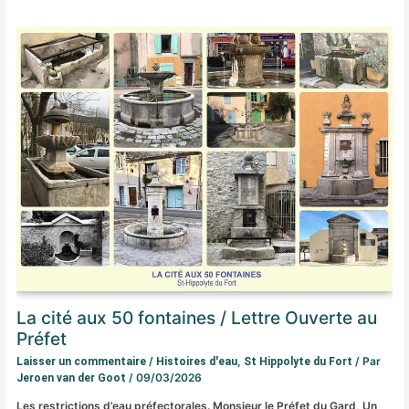
La cité aux 50 fontaines / Lettre Ouverte au
Préfet
/
,
/ Par
Laisser un commentaire
Histoires d'eau
St Hippolyte du Fort
/
09/03/2026
Jeroen van der Goot
Les restrictions d’eau préfectorales. Monsieur le Préfet du Gard, Un