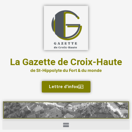
Aller
au
contenu
La Gazette de Croix-Haute
de St-Hippolyte du Fort & du monde
Lettre d'infos