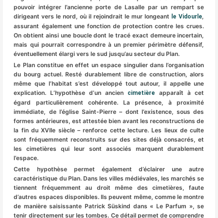
pouvoir intégrer l’ancienne porte de Lasalle par un rempart se
dirigeant vers le nord, où il rejoindrait le mur longeant
,
le Vidourle
assurant également une fonction de protection contre les crues.
On obtient ainsi une boucle dont le tracé exact demeure incertain,
mais qui pourrait correspondre à un premier périmètre défensif,
éventuellement élargi vers le sud jusqu’au secteur du Plan.
Le Plan constitue en effet un espace singulier dans l’organisation
du bourg actuel. Resté durablement libre de construction, alors
même que l’habitat s’est développé tout autour, il appelle une
explication. L’hypothèse d’un ancien
apparaît à cet
cimetière
égard particulièrement cohérente. La présence, à proximité
immédiate, de l’église Saint-Pierre – dont l’existence, sous des
formes antérieures, est attestée bien avant les reconstructions de
la fin du XVIIe siècle – renforce cette lecture. Les lieux de culte
sont fréquemment reconstruits sur des sites déjà consacrés, et
les cimetières qui leur sont associés marquent durablement
l’espace.
Cette hypothèse permet également d’éclairer une autre
caractéristique du Plan. Dans les villes médiévales, les marchés se
tiennent fréquemment au droit même des cimetières, faute
d’autres espaces disponibles. Ils peuvent même, comme le montre
de manière saisissante Patrick Süskind dans « Le Parfum », se
tenir directement sur les tombes. Ce détail permet de comprendre