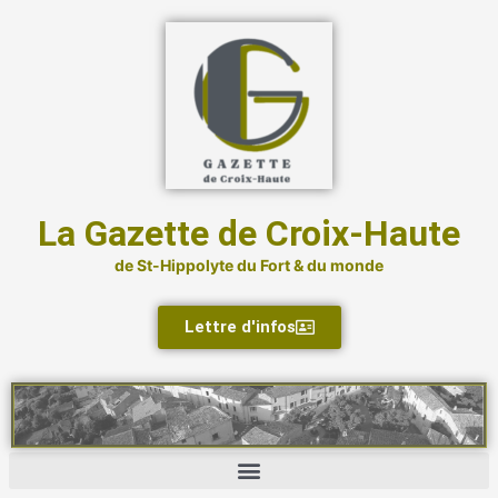
Aller
au
contenu
La Gazette de Croix-Haute
de St-Hippolyte du Fort & du monde
Lettre d'infos