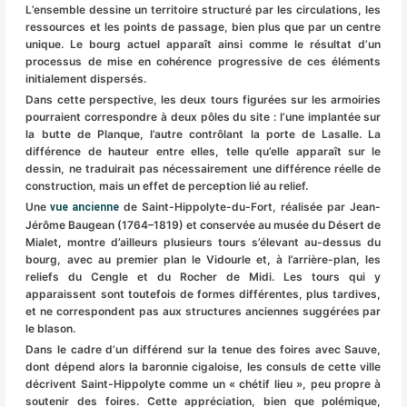
L’ensemble dessine un territoire structuré par les circulations, les
ressources et les points de passage, bien plus que par un centre
unique. Le bourg actuel apparaît ainsi comme le résultat d’un
processus de mise en cohérence progressive de ces éléments
initialement dispersés.
Dans cette perspective, les deux tours figurées sur les armoiries
pourraient correspondre à deux pôles du site : l’une implantée sur
la butte de Planque, l’autre contrôlant la porte de Lasalle. La
différence de hauteur entre elles, telle qu’elle apparaît sur le
dessin, ne traduirait pas nécessairement une différence réelle de
construction, mais un effet de perception lié au relief.
Une
de Saint-Hippolyte-du-Fort, réalisée par Jean-
vue ancienne
Jérôme Baugean (1764–1819) et conservée au musée du Désert de
Mialet, montre d’ailleurs plusieurs tours s’élevant au-dessus du
bourg, avec au premier plan le Vidourle et, à l’arrière-plan, les
reliefs du Cengle et du Rocher de Midi. Les tours qui y
apparaissent sont toutefois de formes différentes, plus tardives,
et ne correspondent pas aux structures anciennes suggérées par
le blason.
Dans le cadre d’un différend sur la tenue des foires avec Sauve,
dont dépend alors la baronnie cigaloise, les consuls de cette ville
décrivent Saint-Hippolyte comme un « chétif lieu », peu propre à
soutenir des foires. Cette appréciation, bien que polémique,