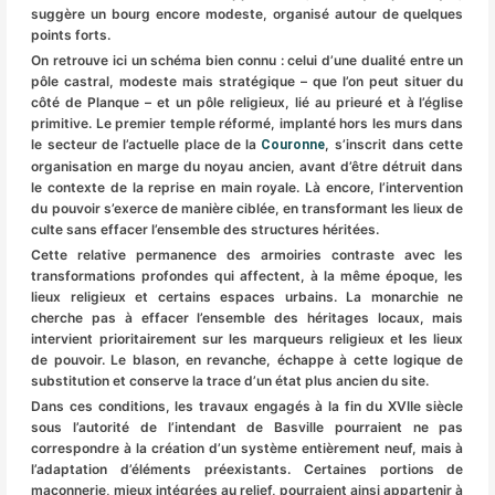
suggère un bourg encore modeste, organisé autour de quelques
points forts.
On retrouve ici un schéma bien connu : celui d’une dualité entre un
pôle castral, modeste mais stratégique – que l’on peut situer du
côté de Planque – et un pôle religieux, lié au prieuré et à l’église
primitive. Le premier temple réformé, implanté hors les murs dans
le secteur de l’actuelle place de la
, s’inscrit dans cette
Couronne
organisation en marge du noyau ancien, avant d’être détruit dans
le contexte de la reprise en main royale. Là encore, l’intervention
du pouvoir s’exerce de manière ciblée, en transformant les lieux de
culte sans effacer l’ensemble des structures héritées.
Cette relative permanence des armoiries contraste avec les
transformations profondes qui affectent, à la même époque, les
lieux religieux et certains espaces urbains. La monarchie ne
cherche pas à effacer l’ensemble des héritages locaux, mais
intervient prioritairement sur les marqueurs religieux et les lieux
de pouvoir. Le blason, en revanche, échappe à cette logique de
substitution et conserve la trace d’un état plus ancien du site.
Dans ces conditions, les travaux engagés à la fin du XVIIe siècle
sous l’autorité de l’intendant de Basville pourraient ne pas
correspondre à la création d’un système entièrement neuf, mais à
l’adaptation d’éléments préexistants. Certaines portions de
maçonnerie, mieux intégrées au relief, pourraient ainsi appartenir à