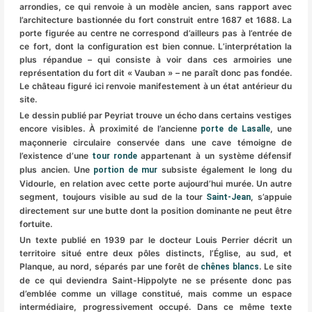
arrondies, ce qui renvoie à un modèle ancien, sans rapport avec
l’architecture bastionnée du fort construit entre 1687 et 1688. La
porte figurée au centre ne correspond d’ailleurs pas à l’entrée de
ce fort, dont la configuration est bien connue. L’interprétation la
plus répandue – qui consiste à voir dans ces armoiries une
représentation du fort dit « Vauban » – ne paraît donc pas fondée.
Le château figuré ici renvoie manifestement à un état antérieur du
site.
Le dessin publié par Peyriat trouve un écho dans certains vestiges
encore visibles. À proximité de l’ancienne
, une
porte de Lasalle
maçonnerie circulaire conservée dans une cave témoigne de
l’existence d’une
appartenant à un système défensif
tour ronde
plus ancien. Une
subsiste également le long du
portion de mur
Vidourle, en relation avec cette porte aujourd’hui murée. Un autre
segment, toujours visible au sud de la tour
, s’appuie
Saint-Jean
directement sur une butte dont la position dominante ne peut être
fortuite.
Un texte publié en 1939 par le docteur Louis Perrier décrit un
territoire situé entre deux pôles distincts, l’Église, au sud, et
Planque, au nord, séparés par une forêt de
. Le site
chênes blancs
de ce qui deviendra Saint-Hippolyte ne se présente donc pas
d’emblée comme un village constitué, mais comme un espace
intermédiaire, progressivement occupé. Dans ce même texte