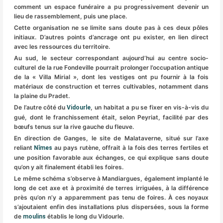
comment un espace funéraire a pu progressivement devenir un
lieu de rassemblement, puis une place.
Cette organisation ne se limite sans doute pas à ces deux pôles
initiaux. D’autres points d’ancrage ont pu exister, en lien direct
avec les ressources du territoire.
Au sud, le secteur correspondant aujourd’hui au centre socio-
culturel de la rue Fondeville pourrait prolonger l’occupation antique
de la « Villa Mirial », dont les vestiges ont pu fournir à la fois
matériaux de construction et terres cultivables, notamment dans
la plaine du Pradet.
De l’autre côté du
, un habitat a pu se fixer en vis-à-vis du
Vidourle
gué, dont le franchissement était, selon Peyriat, facilité par des
bœufs tenus sur la rive gauche du fleuve.
En direction de Ganges, le site de Malataverne, situé sur l’axe
reliant
au pays rutène, offrait à la fois des terres fertiles et
Nîmes
une position favorable aux échanges, ce qui explique sans doute
qu’on y ait finalement établi les foires.
Le même schéma s’observe à Mandiargues, également implanté le
long de cet axe et à proximité de terres irriguées, à la différence
près qu’on n’y a apparemment pas tenu de foires. À ces noyaux
s’ajoutaient enfin des installations plus dispersées, sous la forme
de
établis le long du Vidourle.
moulins