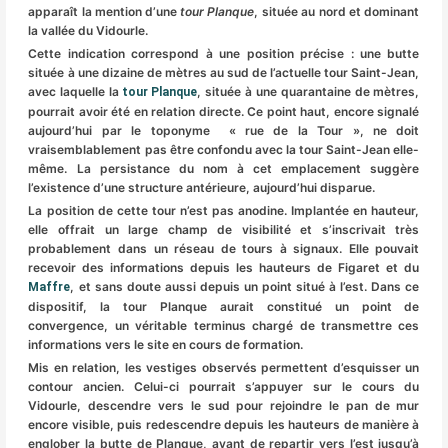
apparaît la mention d’une
tour Planque
, située au nord et dominant
la vallée du Vidourle.
Cette indication correspond à une position précise : une butte
située à une dizaine de mètres au sud de l’actuelle tour Saint-Jean,
avec laquelle la
, située à une quarantaine de mètres,
tour Planque
pourrait avoir été en relation directe. Ce point haut, encore signalé
aujourd’hui par le toponyme « rue de la Tour », ne doit
vraisemblablement pas être confondu avec la tour Saint-Jean elle-
même. La persistance du nom à cet emplacement suggère
l’existence d’une structure antérieure, aujourd’hui disparue.
La position de cette tour n’est pas anodine. Implantée en hauteur,
elle offrait un large champ de visibilité et s’inscrivait très
probablement dans un réseau de tours à signaux. Elle pouvait
recevoir des informations depuis les hauteurs de Figaret et du
, et sans doute aussi depuis un point situé à l’est. Dans ce
Maffre
dispositif, la tour Planque aurait constitué un point de
convergence, un véritable terminus chargé de transmettre ces
informations vers le site en cours de formation.
Mis en relation, les vestiges observés permettent d’esquisser un
contour ancien. Celui-ci pourrait s’appuyer sur le cours du
Vidourle, descendre vers le sud pour rejoindre le pan de mur
encore visible, puis redescendre depuis les hauteurs de manière à
englober la butte de Planque, avant de repartir vers l’est jusqu’à